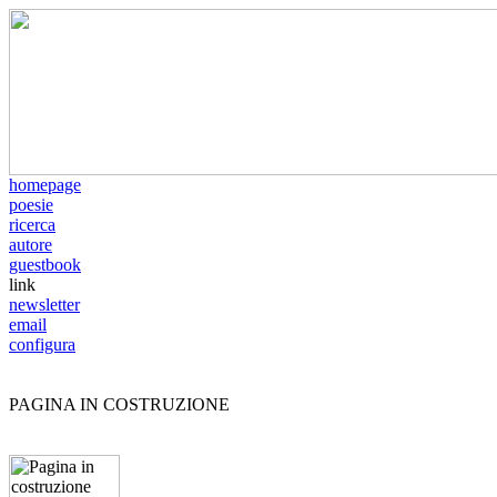
homepage
poesie
ricerca
autore
guestbook
link
newsletter
email
configura
PAGINA IN COSTRUZIONE