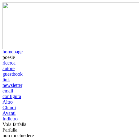
homepage
poesie
ricerca
autore
guestbook
link
newsletter
email
configura
Altro
Chiudi
Avanti
Indietro
Vola farfalla
Farfalla,
non mi chiedere