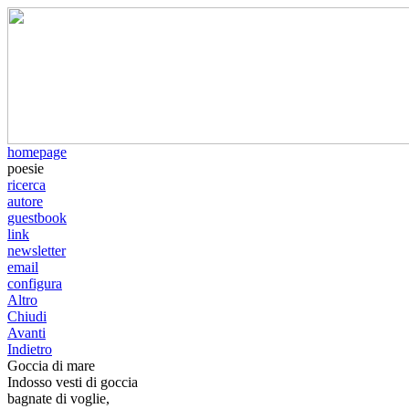
homepage
poesie
ricerca
autore
guestbook
link
newsletter
email
configura
Altro
Chiudi
Avanti
Indietro
Goccia di mare
Indosso vesti di goccia
bagnate di voglie,